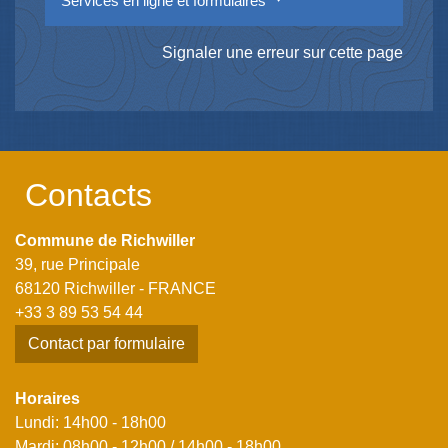
Services en ligne et formulaires
Signaler une erreur sur cette page
Contacts
Commune de Richwiller
39, rue Principale
68120 Richwiller - FRANCE
+33 3 89 53 54 44
Contact par formulaire
Horaires
Lundi: 14h00 - 18h00
Mardi: 08h00 - 12h00 / 14h00 - 18h00