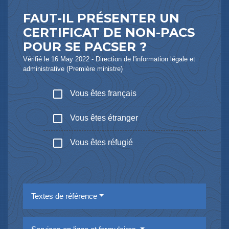
FAUT-IL PRÉSENTER UN
CERTIFICAT DE NON-PACS
POUR SE PACSER ?
Vérifié le 16 May 2022 - Direction de l'information légale et
administrative (Première ministre)
check_box_outline_blank
Vous êtes français
check_box_outline_blank
Vous êtes étranger
check_box_outline_blank
Vous êtes réfugié
Textes de référence