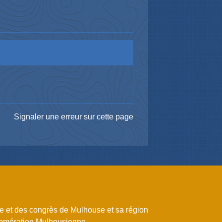
Signaler une erreur sur cette page
me et des congrès de Mulhouse et sa région
omération Mulhousienne