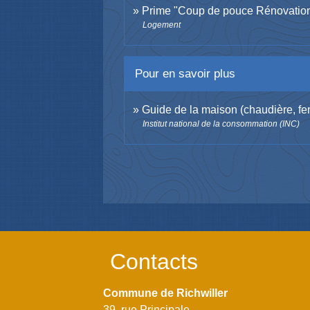
Prime "Coup de pouce Rénovation p
Logement
Pour en savoir plus
Guide de la maison (chaudière, fen
Institut national de la consommation (INC)
Contacts
Commune de Richwiller
39, rue Principale