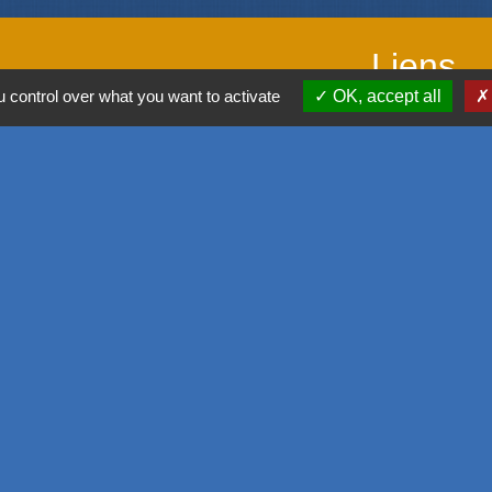
Liens
 control over what you want to activate
OK, accept all
Office de touris
SIVOM de l'Aggl
Déplacement vers
M2A
GPPEP