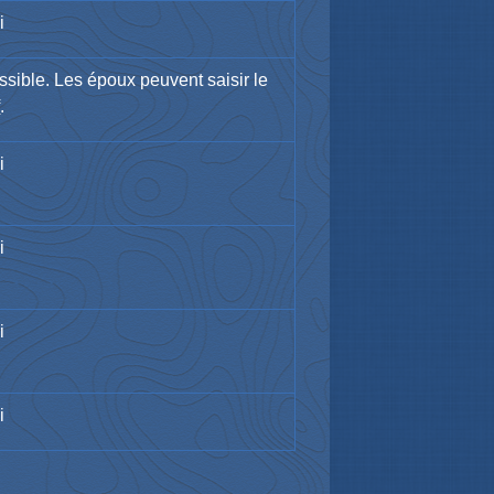
i
ssible. Les époux peuvent saisir le
f
.
i
i
i
i