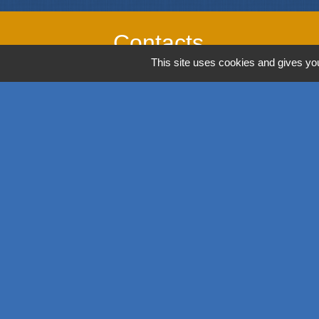
Contacts
This site uses cookies and gives you
Commune de Richwiller
39, rue Principale
68120 Richwiller - FRANCE
+33 3 89 53 54 44
Contact par formulaire
Horaires
Lundi: 14h00 - 18h00
Mardi: 08h00 - 12h00 / 14h00 - 18h00
Mercredi: 08h00 - 12h00 / 14h00 - 18h00
Jeudi: 08h00 - 12h00 / 14h00 - 18h00
Vendredi: 08h00 - 12h00 / 14h00 - 17h00