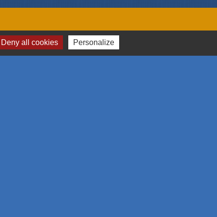
Deny all cookies
Personalize
me et des congrès de Mulhouse et sa région
omération Mulhousienne
 l'emploi