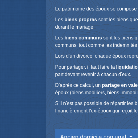
Le
patrimoine
des époux se compose d
Les
biens propres
sont les biens que
durant le mariage.
Les
biens communs
sont les biens 
communs, tout comme les indemnités d
Lors d'un divorce, chaque époux repr
Pour partager, il faut faire la
liquidati
part devant revenir à chacun d'eux.
D'après ce calcul, un
partage en vale
époux (biens mobiliers, biens immobilie
S'il n'est pas possible de répartir le
financièrement l'ex-époux qui reçoit l
Ancien domicile conjugal