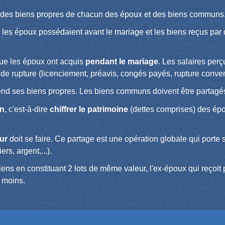
es biens propres de chacun des époux et des biens communs
 les époux possédaient avant le mariage et les biens reçus pa
que les époux ont acquis
pendant le mariage
. Les salaires per
e rupture (licenciement, préavis, congés payés, rupture conven
end ses biens propres. Les biens communs doivent être partagés
on
, c'est-à-dire
chiffrer le patrimoine
(dettes comprises) des épo
ur
doit se faire. Ce partage est une opération globale qui porte
rs, argent,...).
s biens en constituant 2 lots de même valeur, l'ex-époux qui reço
e moins.