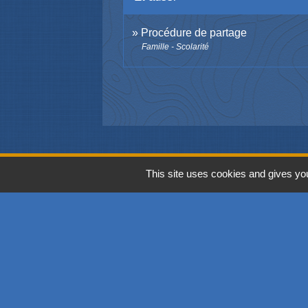
Procédure de partage
Famille - Scolarité
This site uses cookies and gives you
Contacts
Commune de Richwiller
39, rue Principale
68120 Richwiller - FRANCE
+33 3 89 53 54 44
Contact par formulaire