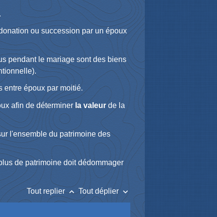
.
r donation ou succession par un époux
çus pendant le mariage sont des biens
tionnelle).
 entre époux par moitié.
ux afin de déterminer
la valeur
de la
 sur l'ensemble du patrimoine des
it plus de patrimoine doit dédommager
keyboard_arrow_up
keyboard_arrow_down
Tout replier
Tout déplier