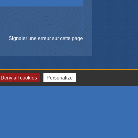
Signaler une erreur sur cette page
Deny all cookies
Personalize
me et des congrès de Mulhouse et sa région
omération Mulhousienne
 l'emploi