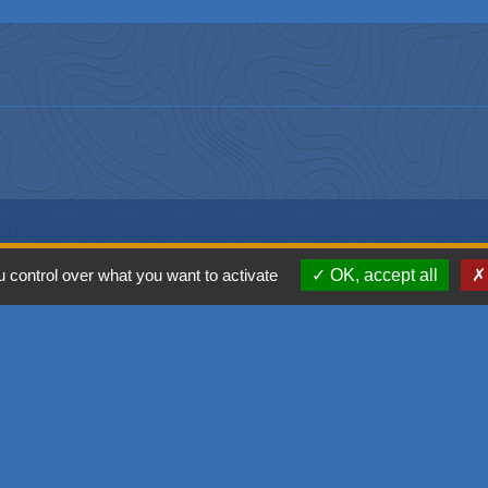
 control over what you want to activate
OK, accept all
Liens
Office de touris
SIVOM de l'Aggl
Déplacement vers
M2A
GPPEP