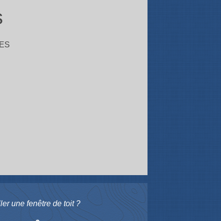
s
ES
er une fenêtre de toit ?