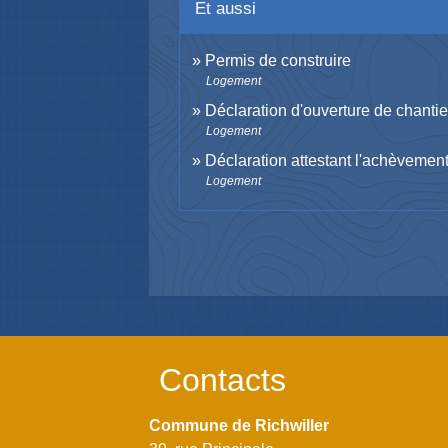
Et aussi
Permis de construire
Logement
Déclaration d'ouverture de chantie
Logement
Déclaration attestant l'achèvemen
Logement
Contacts
Commune de Richwiller