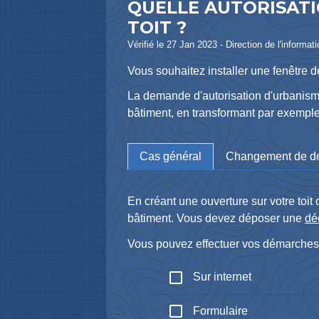
QUELLE AUTORISATI
TOIT ?
Vérifié le 27 Jan 2023 - Direction de l'informat
Vous souhaitez installer une fenêtre d
La demande d'autorisation d'urbanism
bâtiment, en transformant par exempl
Cas général
Changement de de
En créant une ouverture sur votre toit
bâtiment. Vous devez déposer une
dé
Vous pouvez effectuer vos démarches po
check_box_outline_blank
Sur internet
check_box_outline_blank
Formulaire