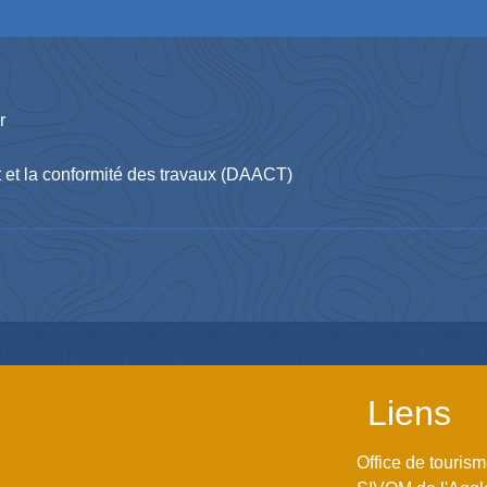
r
t et la conformité des travaux (DAACT)
Liens
Office de touris