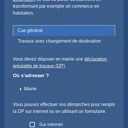
transformant par exemple un commerce en
habitation.
Cas général
Travaux avec changement de destination
Vous devez déposer en mairie une
déclaration
préalable de travaux (DP)
.
Où s’adresser ?
arrow_right
Mairie
Vous pouvez effectuer vos démarches pour remplir
la DP sur internet ou en utilisant un formulaire.
check_box_outline_blank
Sur internet