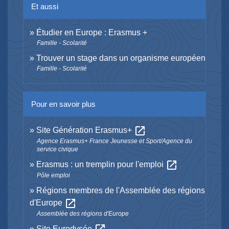
Et aussi
Étudier en Europe : Erasmus +
Famille - Scolarité
Trouver un stage dans un organisme européen
Famille - Scolarité
Pour en savoir plus
open_in_new
Site Génération Erasmus+
Agence Erasmus+ France Jeunesse et Sport/Agence du
service civique
open_in_new
Erasmus : un tremplin pour l'emploi
Pôle emploi
Régions membres de l'Assemblée des régions
open_in_new
d'Europe
Assemblée des régions d'Europe
Site Eurodysée