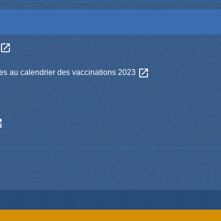
open_in_new
open_in_new
tes au calendrier des vaccinations 2023
new