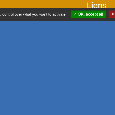
Liens
 control over what you want to activate
OK, accept all
Office de touris
SIVOM de l'Aggl
Déplacement vers
M2A
GPPEP
-
Politique de confidentialité
-
Accessibilité
-
Plan du site
-
G