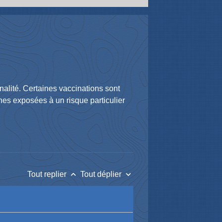
nalité. Certaines vaccinations sont
nes exposées à un risque particulier
keyboard_arrow_up
keyboard_arrow_down
Tout replier
Tout déplier