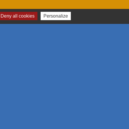
Deny all cookies
Personalize
me et des congrès de Mulhouse et sa région
omération Mulhousienne
 l'emploi
estion des cookies