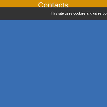
Contacts
This site uses cookies and gives you
Commune de Richwiller
39, rue Principale
68120 Richwiller - FRANCE
+33 3 89 53 54 44
Contact par formulaire
Horaires
Lundi: 14h00 - 18h00
Mardi: 08h00 - 12h00 / 14h00 - 18h00
Mercredi: 08h00 - 12h00 / 14h00 - 18h00
Jeudi: 08h00 - 12h00 / 14h00 - 18h00
Vendredi: 08h00 - 12h00 / 14h00 - 17h00
Mentions légales