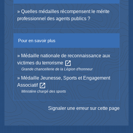
Quelles médailles récompensent le mérite
professionnel des agents publics ?
Pour en savoir plus
Médaille nationale de reconnaissance aux
open_in_new
victimes du terrorisme
Grande chancellerie de la Légion d'honneur
Médaille Jeunesse, Sports et Engagement
open_in_new
Associatif
Ministère chargé des sports
Signaler une erreur sur cette page