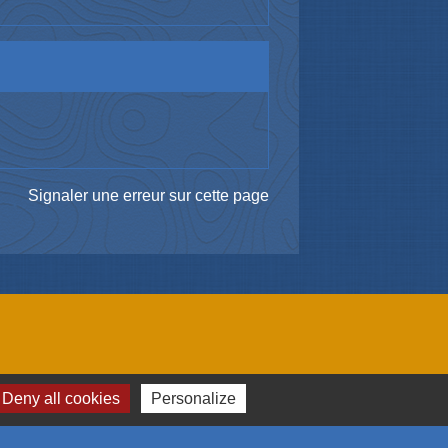
Signaler une erreur sur cette page
me et des congrès de Mulhouse et sa région
Deny all cookies
Personalize
omération Mulhousienne
 l'emploi