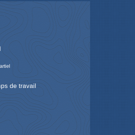
l
rtiel
s de travail