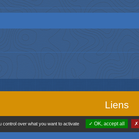
Liens
Office de touris
 control over what you want to activate
OK, accept all
SIVOM de l'Aggl
Déplacement vers