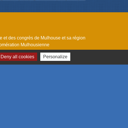
me et des congrès de Mulhouse et sa région
omération Mulhousienne
 l'emploi
Deny all cookies
Personalize