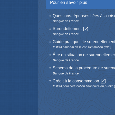
Pour en savoir plus
Questions-réponses liées à la cris
Banque de France
open_in_new
Surendettement
Banque de France
Guide pratique : le surendettement
Institut national de la consommation (INC)
Être en situation de surendetteme
Banque de France
Schéma de la procédure de suren
Banque de France
open_in_new
Crédit à la consommation
Institut pour l'éducation financière du public 