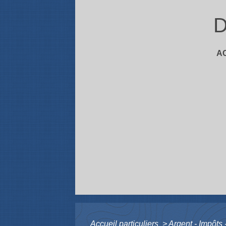
D
A
Accueil particuliers
>
Argent - Impôt