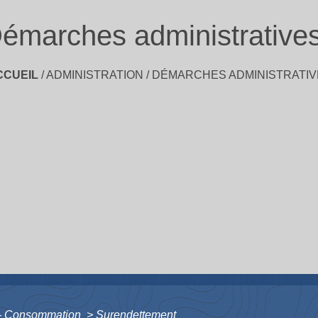
émarches administrative
CCUEIL
/
ADMINISTRATION
/
DÉMARCHES ADMINISTRATIV
s - Consommation
>
Surendettement