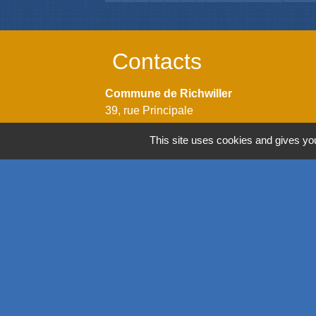
Contacts
Commune de Richwiller
39, rue Principale
68120 Richwiller - FRANCE
This site uses cookies and gives you
+33 3 89 53 54 44
Contact par formulaire
Horaires
Lundi: 14h00 - 18h00
Mardi: 08h00 - 12h00 / 14h00 - 18h00
Mercredi: 08h00 - 12h00 / 14h00 - 18h00
Jeudi: 08h00 - 12h00 / 14h00 - 18h00
Vendredi: 08h00 - 12h00 / 14h00 - 17h00