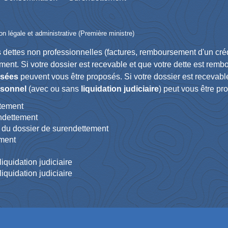
ion légale et administrative (Première ministre)
os dettes non professionnelles (factures, remboursement d'un cré
ment. Si votre dossier est recevable et que votre dette est rem
osées
peuvent vous être proposés. Si votre dossier est recevable
rsonnel
(avec ou sans
liquidation judiciaire
) peut vous être pr
ttement
endettement
n du dossier de surendettement
ement
quidation judiciaire
quidation judiciaire