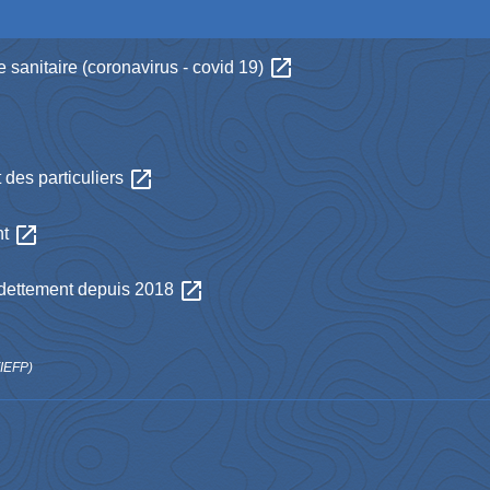
open_in_new
e sanitaire (coronavirus - covid 19)
open_in_new
 des particuliers
open_in_new
nt
open_in_new
dettement depuis 2018
(IEFP)