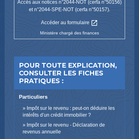
Accès aux notices n°2044-NOT (cerfa n°50156)
et n°2044-SPE-NOT (cerfa n°50157).
open_in_new
Accéder au formulaire
Ministère chargé des finances
POUR TOUTE EXPLICATION,
CONSULTER LES FICHES
PRATIQUES :
Particuliers
Impôt sur le revenu : peut-on déduire les
intérêts d'un crédit immobilier ?
Impôt sur le revenu - Déclaration de
revenus annuelle