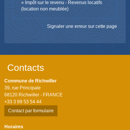
Impôt sur le revenu - Revenus locatifs
(location non meublée)
Signaler une erreur sur cette page
Contacts
Commune de Richwiller
39, rue Principale
68120 Richwiller - FRANCE
+33 3 89 53 54 44
Contact par formulaire
Horaires