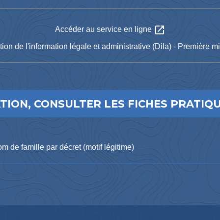
open_in_new
Accéder au service en ligne
tion de l'information légale et administrative (Dila) - Première mi
ION, CONSULTER LES FICHES PRATIQU
de famille par décret (motif légitime)