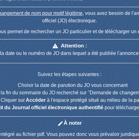
hangement de nom pour motif légitime
, vous avez besoin de l'
officiel (JO) électronique.
us permet de rechercher un JO particulier et de télécharger un ex
Attention :
warning
la date ou le numéro de JO dans lequel a été publiée l'annonc
Suivez les étapes suivantes :
Choisir la date de parution du JO vous concernant
à la fin du sommaire du JO recherché sur "Demande de change
Cliquer sur
Accéder
à l'espace protégé situé au milieu de la p
it du Journal officiel électronique authentifié
pour télécharger
À noter
edit
t intégré au fichier pdf. Vous pouvez donc vous prévaloir juridiq