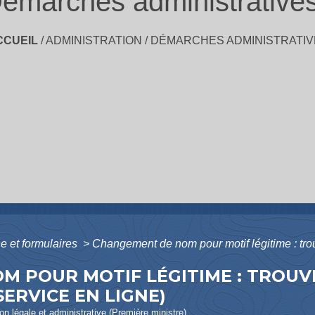
émarches administrative
CCUEIL
/
ADMINISTRATION
/
DÉMARCHES ADMINISTRATIV
ne et formulaires
>
Changement de nom pour motif légitime : trouv
 POUR MOTIF LÉGITIME : TROUV
SERVICE EN LIGNE)
ion légale et administrative (Première ministre)