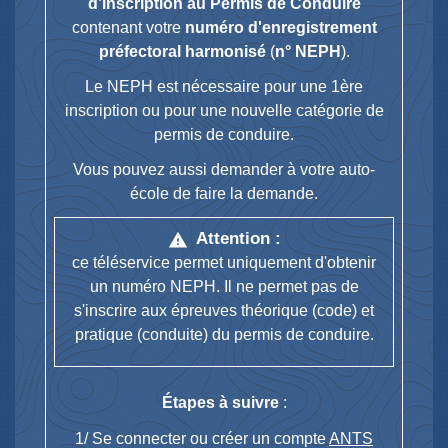
d’Inscription au Permis de Conduire
contenant votre
numéro d'enregistrement
préfectoral harmonisé
(
n° NEPH
).
Le NEPH est nécessaire pour une 1
ère
inscription ou pour une nouvelle catégorie de
permis de conduire.
Vous pouvez aussi demander à votre auto-
école de faire la demande.
Attention :
warning
ce téléservice permet uniquement d'obtenir
un numéro NEPH. Il ne permet pas de
s'inscrire aux épreuves théorique (code) et
pratique (conduite) du permis de conduire.
Étapes à suivre
:
1/ Se connecter ou créer un compte
ANTS