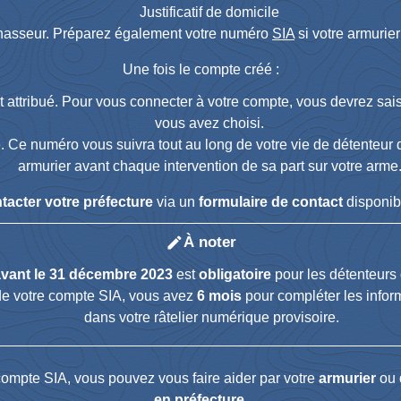
Justificatif de domicile
chasseur. Préparez également votre numéro
SIA
si votre armurier
Une fois le compte créé :
 attribué. Pour vous connecter à votre compte, vous devrez sai
vous avez choisi.
. Ce numéro vous suivra tout au long de votre vie de détenteur d'
armurier avant chaque intervention de sa part sur votre arme
tacter votre préfecture
via un
formulaire de contact
disponib
À noter
edit
avant le 31 décembre 2023
est
obligatoire
pour les détenteurs 
e de votre compte SIA, vous avez
6 mois
pour compléter les inform
dans votre râtelier numérique provisoire.
compte SIA, vous pouvez vous faire aider par votre
armurier
ou 
en préfecture
.