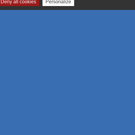
me et des congrès de Mulhouse et sa région
Deny all cookies
Personalize
omération Mulhousienne
 l'emploi
estion des cookies