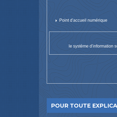
arrow_right
Point d'accueil numérique
le système d'information s
POUR TOUTE EXPLICAT