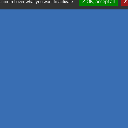
Office de touris
 control over what you want to activate
OK, accept all
SIVOM de l'Aggl
Déplacement vers
M2A
GPPEP
-
Politique de confidentialité
-
Accessibilité
-
Plan du site
-
G
Site créé en partenariat avec Réseau des Communes