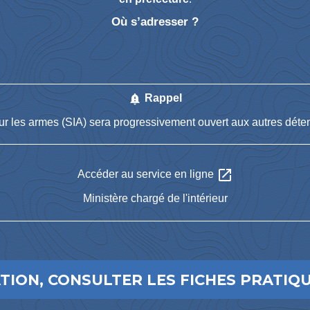
Où s’adresser ?
notification_important
Rappel
ur les armes (SIA) sera progressivement ouvert aux autres déten
open_in_new
Accéder au service en ligne
Ministère chargé de l'intérieur
ION, CONSULTER LES FICHES PRATIQU