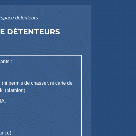
 Espace détenteurs
ACE DÉTENTEURS
ants :
 (ni permis de chasser, ni carte de
ki (biathlon)
IA
.
rance)