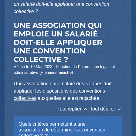
un salarié doit-elle appliquer une convention
collective ?
UNE ASSOCIATION QUI
EMPLOIE UN SALARIÉ
DOIT-ELLE APPLIQUER
UNE CONVENTION
COLLECTIVE ?
Vérifié le 10 Mar 2023 - Direction de l'information légale et
administrative (Première ministre)
Une association qui emploie des salariés doit
appliquer les dispositions des
conventions
collectives
auxquelles elle est rattachée.
keyboard_arrow_up
keyboard_arrow_down
Tout replier
Tout déplier
Quels critères permettent à une
association de déterminer sa convention
collective ?