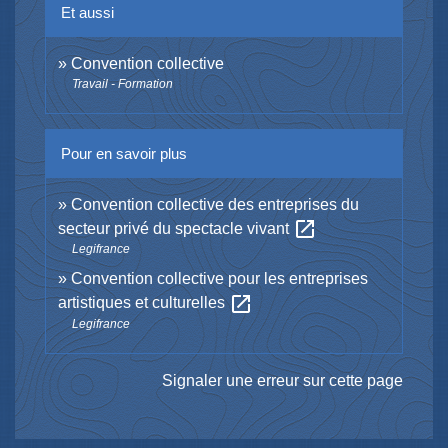
Et aussi
Convention collective
Travail - Formation
Pour en savoir plus
Convention collective des entreprises du
open_in_new
secteur privé du spectacle vivant
Legifrance
Convention collective pour les entreprises
open_in_new
artistiques et culturelles
Legifrance
Signaler une erreur sur cette page