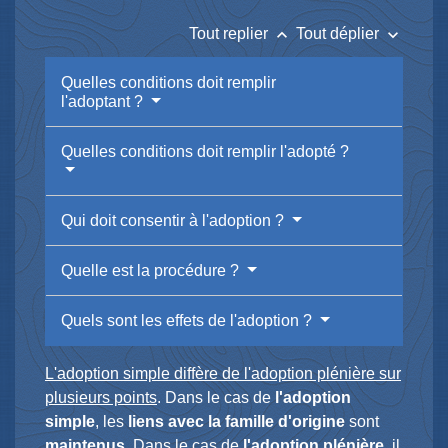
keyboard_arrow_up
keyboard_arrow_down
Tout replier
Tout déplier
Quelles conditions doit remplir
l'adoptant ?
Quelles conditions doit remplir l'adopté ?
Qui doit consentir à l'adoption ?
Quelle est la procédure ?
Quels sont les effets de l'adoption ?
L'adoption simple diffère de l'adoption plénière sur
plusieurs points
. Dans le cas de
l'adoption
simple
, les
liens avec la famille d'origine
sont
maintenus
. Dans le cas de
l'adoption plénière
, il