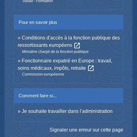
Travail - Formation
Pour en savoir plus
Conditions d'accès à la fonction publique des
open_in_new
ressortissants européens
Ministère chargé de la fonction publique
Fonctionnaire expatrié en Europe : travail,
open_in_new
soins médicaux, impôts, retraite
Commission européenne
Comment faire si...
Je souhaite travailler dans l'administration
Signaler une erreur sur cette page