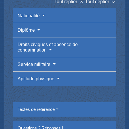
keyboard_arrow_up
keyboard_arrow_down
Tout replier
Tout déplier
Nationalité
Diplôme
Droits civiques et absence de
condamnation
Service militaire
Aptitude physique
Textes de référence
Questions ? Réponses !