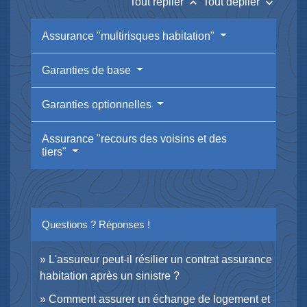
keyboard_arrow_up
keyboard_arrow_down
Tout replier
Tout déplier
Assurance "multirisques habitation"
Garanties de base
Garanties optionnelles
Assurance "recours des voisins et des
tiers"
Questions ? Réponses !
L'assureur peut-il résilier un contrat assurance
habitation après un sinistre ?
Comment assurer un échange de logement et