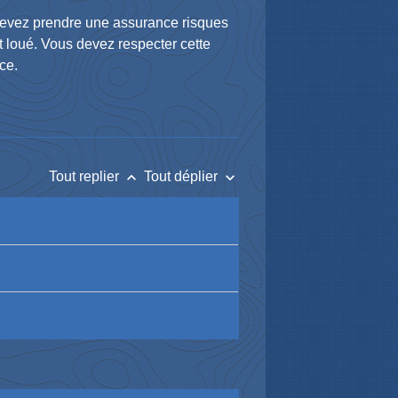
s devez prendre une assurance risques
 loué. Vous devez respecter cette
nce.
keyboard_arrow_up
keyboard_arrow_down
Tout replier
Tout déplier