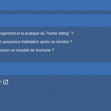
gement et la pratique du "home sitting" ?
rat assurance habitation après un sinistre ?
ssurer un meublé de tourisme ?
open_in_new
on