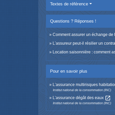
Textes de référence
Questions ? Réponses !
Comment assurer un échange de lo
L'assureur peut-il résilier un cont
Location saisonnière : comment a
Pour en savoir plus
L'assurance multirisques habitati
Institut national de la consommation (INC)
open_in_new
L'assurance dégât des eaux
Institut national de la consommation (INC)