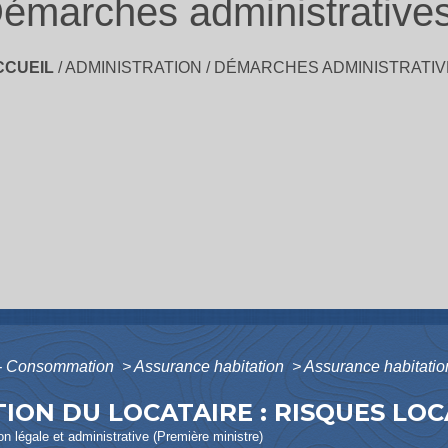
émarches administrative
CCUEIL
/
ADMINISTRATION
/
DÉMARCHES ADMINISTRATIV
s - Consommation
>
Assurance habitation
>
Assurance habitation 
ION DU LOCATAIRE : RISQUES LOC
ion légale et administrative (Première ministre)