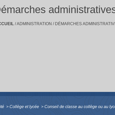
émarches administrative
CCUEIL
/
ADMINISTRATION
/
DÉMARCHES ADMINISTRATIV
ité
>
Collège et lycée
>
Conseil de classe au collège ou au ly