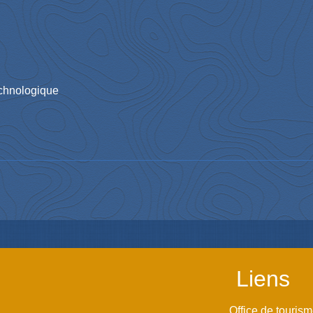
echnologique
Liens
Office de touris