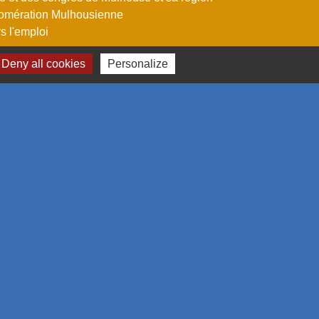
omération Mulhousienne
 l'emploi
Deny all cookies
Personalize
estion des cookies