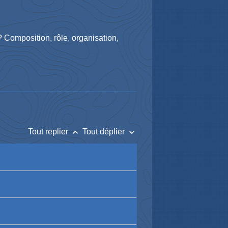
 Composition, rôle, organisation,
keyboard_arrow_up
keyboard_arrow_down
Tout replier
Tout déplier