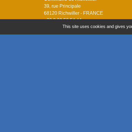
39, rue Principale
68120 Richwiller - FRANCE
+33 3 89 53 54 44
This site uses cookies and gives you
Contact par formulaire
Horaires
Lundi: 14h00 - 18h00
Mardi: 08h00 - 12h00 / 14h00 - 18h00
Mercredi: 08h00 - 12h00 / 14h00 - 18h00
Jeudi: 08h00 - 12h00 / 14h00 - 18h00
Vendredi: 08h00 - 12h00 / 14h00 - 17h00
Mentions légales