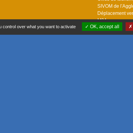
SIVOM de l'Aggl
Déplacement vers
M2A
 control over what you want to activate
OK, accept all
GPPEP
-
Politique de confidentialité
-
Accessibilité
-
Plan du site
-
G
Site créé en partenariat avec Réseau des Communes