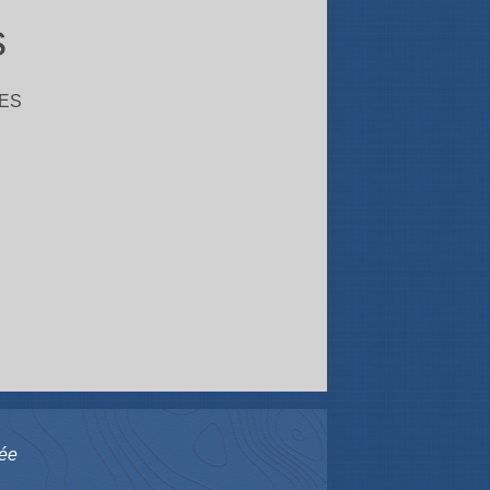
s
ES
cée