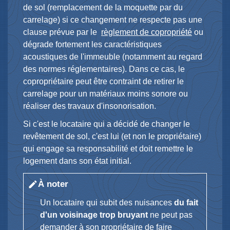
de sol (remplacement de la moquette par du
carrelage) si ce changement ne respecte pas une
clause prévue par le
règlement de copropriété
ou
dégrade fortement les caractéristiques
acoustiques de l'immeuble (notamment au regard
des normes réglementaires). Dans ce cas, le
copropriétaire peut être contraint de retirer le
carrelage pour un matériaux moins sonore ou
réaliser des travaux d'insonorisation.
Si c'est le locataire qui a décidé de changer le
revêtement de sol, c'est lui (et non le propriétaire)
qui engage sa responsabilité et doit remettre le
logement dans son état initial.
À noter
edit
Un locataire qui subit des nuisances
du fait
d'un voisinage trop bruyant
ne peut pas
demander à son propriétaire de faire