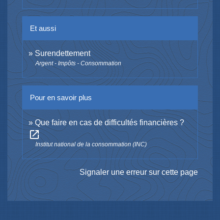
Et aussi
Surendettement
Argent - Impôts - Consommation
Pour en savoir plus
Que faire en cas de difficultés financières ?
open_in_new
Institut national de la consommation (INC)
Signaler une erreur sur cette page