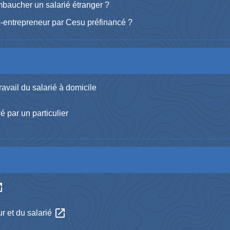
mbaucher un salarié étranger ?
to-entrepreneur par Cesu préfinancé ?
ravail du salarié à domicile
 par un particulier
_new
open_in_new
ur et du salarié