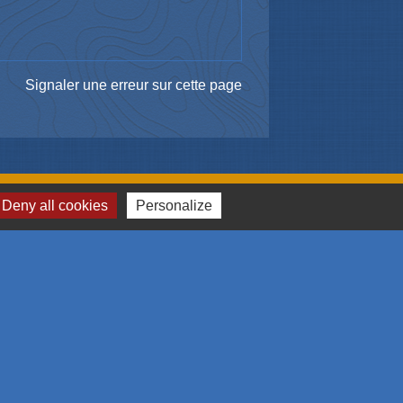
Signaler une erreur sur cette page
Deny all cookies
Personalize
me et des congrès de Mulhouse et sa région
omération Mulhousienne
 l'emploi