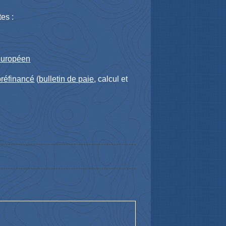
es :
-européen
réfinancé
(
bulletin de paie
, calcul et