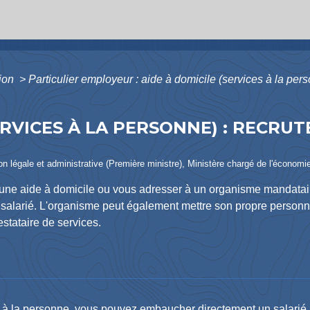
tion
>
Particulier employeur : aide à domicile (services à la pe
ERVICES À LA PERSONNE) : RECRU
tion légale et administrative (Première ministre), Ministère chargé de l'économi
aide à domicile ou vous adresser à un organisme mandataire p
alarié. L'organisme peut également mettre son propre personnel
estataire de services.
e
e à la personne
, vous pouvez embaucher directement un salarié.