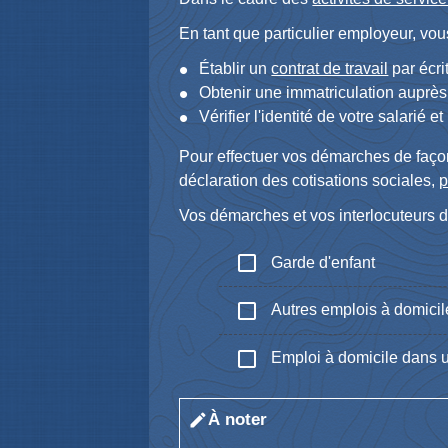
En tant que particulier employeur, vo
Établir un
contrat de travail
par écri
Obtenir une immatriculation auprès 
Vérifier l'identité de votre salarié et
Pour effectuer vos démarches de façon
déclaration des cotisations sociales,
p
Vos démarches et vos interlocuteurs d
check_box_outline_blank
Garde d'enfant
check_box_outline_blank
Autres emplois à domicil
check_box_outline_blank
Emploi à domicile dans u
À noter
edit