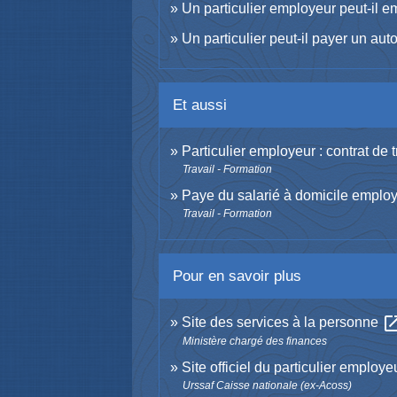
Un particulier employeur peut-il e
Un particulier peut-il payer un au
Et aussi
Particulier employeur : contrat de t
Travail - Formation
Paye du salarié à domicile employé
Travail - Formation
Pour en savoir plus
open_in
Site des services à la personne
Ministère chargé des finances
Site officiel du particulier employe
Urssaf Caisse nationale (ex-Acoss)