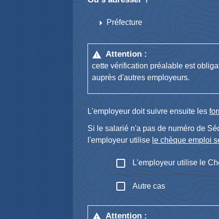
arrow_right
Préfecture
Attention :
warning
cette vérification préalable est obli
auprès d'autres employeurs.
L'employeur doit suivre ensuite les
fo
Si le salarié n'a pas de numéro de Sé
l'employeur utilise
le chèque emploi se
check_box_outline_blank
L'employeur utilise le Ch
check_box_outline_blank
Autre cas
Attention :
warning