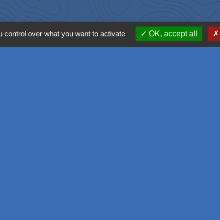
 control over what you want to activate
OK, accept all
Liens
Office de touris
SIVOM de l'Aggl
Déplacement vers
M2A
GPPEP