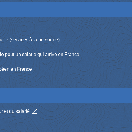
icile (services à la personne)
le pour un salarié qui arrive en France
opéen en France
open_in_new
ur et du salarié