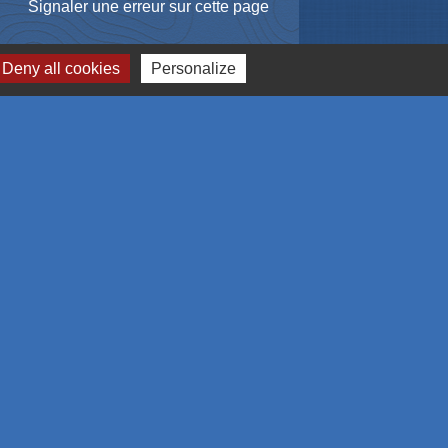
Signaler une erreur sur cette page
Deny all cookies
Personalize
me et des congrès de Mulhouse et sa région
omération Mulhousienne
 l'emploi