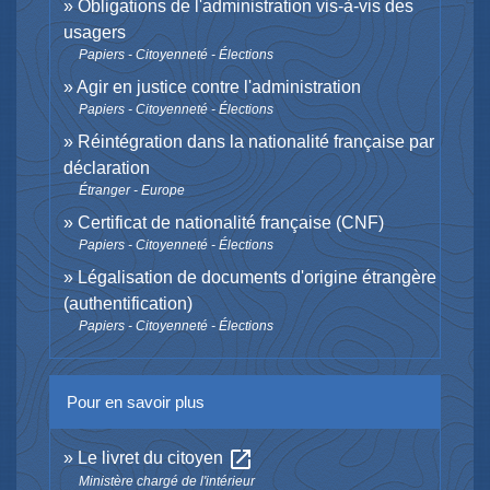
Obligations de l'administration vis-à-vis des
usagers
Papiers - Citoyenneté - Élections
Agir en justice contre l'administration
Papiers - Citoyenneté - Élections
Réintégration dans la nationalité française par
déclaration
Étranger - Europe
Certificat de nationalité française (CNF)
Papiers - Citoyenneté - Élections
Légalisation de documents d'origine étrangère
(authentification)
Papiers - Citoyenneté - Élections
Pour en savoir plus
open_in_new
Le livret du citoyen
Ministère chargé de l'intérieur