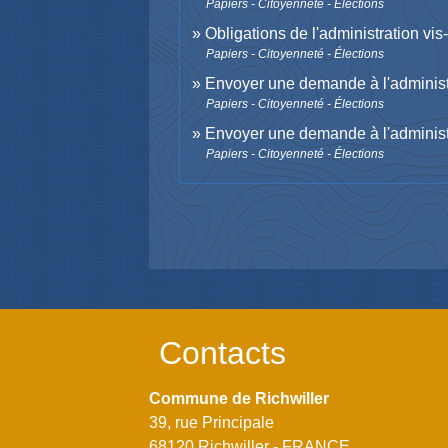
Papiers - Citoyenneté - Élections
Obligations de l'administration vi
Papiers - Citoyenneté - Élections
Envoyer une demande à l'administr
Papiers - Citoyenneté - Élections
Envoyer une demande à l'administr
Papiers - Citoyenneté - Élections
Contacts
Commune de Richwiller
39, rue Principale
68120 Richwiller - FRANCE