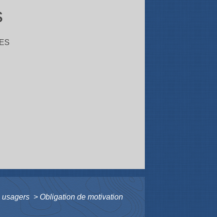
s
ES
es usagers
>
Obligation de motivation