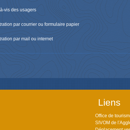
s-à-vis des usagers
ation par courrier ou formulaire papier
ation par mail ou internet
Liens
Office de touris
SIVOM de l'Aggl
Déplacement vers