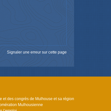
Signaler une erreur sur cette page
me et des congrès de Mulhouse et sa région
omération Mulhousienne
 l'emploi