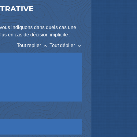
STRATIVE
 vous indiquons dans quels cas une
efus en cas de
décision implicite
.
keyboard_arrow_up
keyboard_arrow_down
Tout replier
Tout déplier