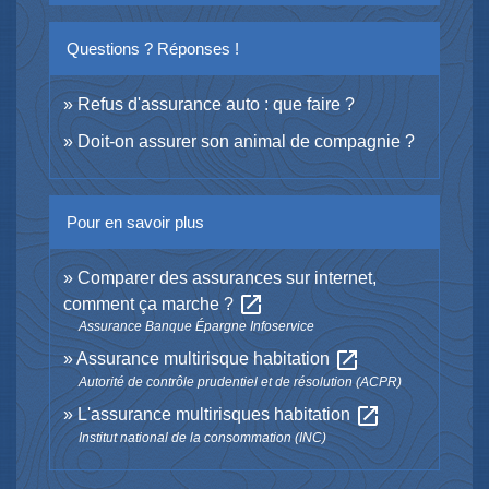
Questions ? Réponses !
Refus d'assurance auto : que faire ?
Doit-on assurer son animal de compagnie ?
Pour en savoir plus
Comparer des assurances sur internet,
open_in_new
comment ça marche ?
Assurance Banque Épargne Infoservice
open_in_new
Assurance multirisque habitation
Autorité de contrôle prudentiel et de résolution (ACPR)
open_in_new
L'assurance multirisques habitation
Institut national de la consommation (INC)