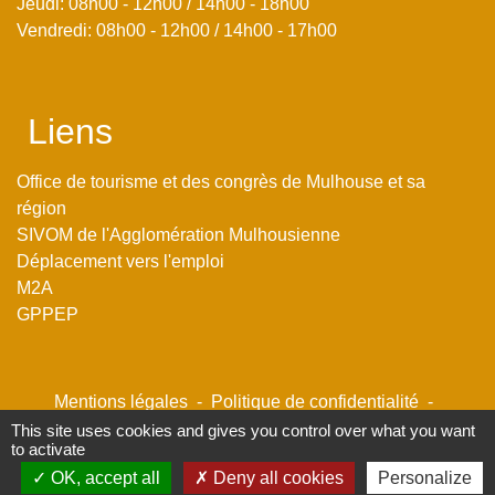
Jeudi: 08h00 - 12h00 / 14h00 - 18h00
Vendredi: 08h00 - 12h00 / 14h00 - 17h00
Liens
Office de tourisme et des congrès de Mulhouse et sa
région
SIVOM de l'Agglomération Mulhousienne
Déplacement vers l'emploi
M2A
GPPEP
Mentions légales
-
Politique de confidentialité
-
Accessibilité
-
Plan du site
-
Gestion des cookies
This site uses cookies and gives you control over what you want
to activate
OK, accept all
Deny all cookies
Personalize
Site créé en partenariat avec Réseau des Communes