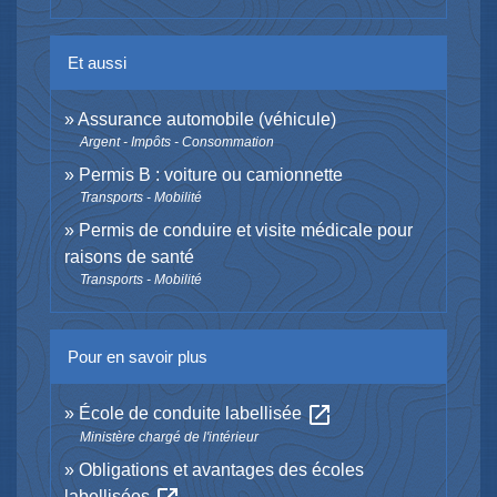
Et aussi
Assurance automobile (véhicule)
Argent - Impôts - Consommation
Permis B : voiture ou camionnette
Transports - Mobilité
Permis de conduire et visite médicale pour
raisons de santé
Transports - Mobilité
Pour en savoir plus
open_in_new
École de conduite labellisée
Ministère chargé de l'intérieur
Obligations et avantages des écoles
labellisées