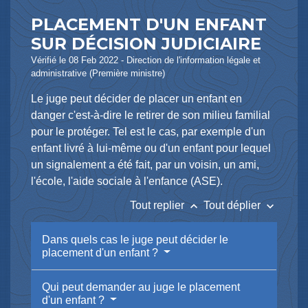
PLACEMENT D'UN ENFANT
SUR DÉCISION JUDICIAIRE
Vérifié le 08 Feb 2022 - Direction de l'information légale et
administrative (Première ministre)
Le juge peut décider de placer un enfant en
danger c'est-à-dire le retirer de son milieu familial
pour le protéger. Tel est le cas, par exemple d'un
enfant livré à lui-même ou d'un enfant pour lequel
un signalement a été fait, par un voisin, un ami,
l'école, l'aide sociale à l'enfance (ASE).
keyboard_arrow_up
keyboard_arrow_down
Tout replier
Tout déplier
Dans quels cas le juge peut décider le
placement d'un enfant ?
Qui peut demander au juge le placement
d'un enfant ?