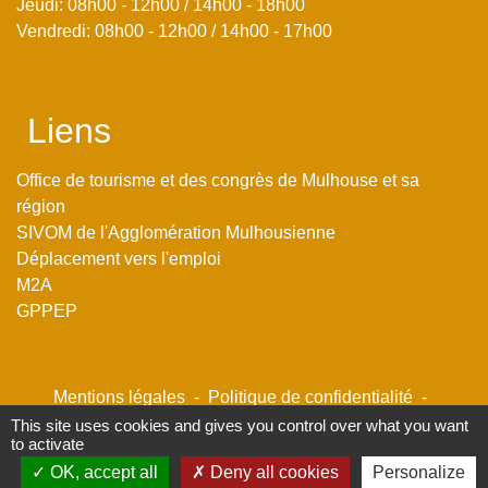
Jeudi: 08h00 - 12h00 / 14h00 - 18h00
Vendredi: 08h00 - 12h00 / 14h00 - 17h00
Liens
Office de tourisme et des congrès de Mulhouse et sa
région
SIVOM de l'Agglomération Mulhousienne
Déplacement vers l'emploi
M2A
GPPEP
Mentions légales
-
Politique de confidentialité
-
Accessibilité
-
Plan du site
-
Gestion des cookies
This site uses cookies and gives you control over what you want
to activate
OK, accept all
Deny all cookies
Personalize
Site créé en partenariat avec Réseau des Communes