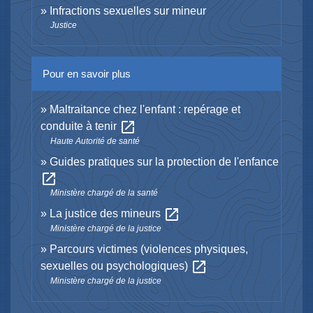
Infractions sexuelles sur mineur
Justice
Pour en savoir plus
Maltraitance chez l'enfant : repérage et
open_in_new
conduite à tenir
Haute Autorité de santé
Guides pratiques sur la protection de l'enfance
open_in_new
Ministère chargé de la santé
open_in_new
La justice des mineurs
Ministère chargé de la justice
Parcours victimes (violences physiques,
open_in_new
sexuelles ou psychologiques)
Ministère chargé de la justice