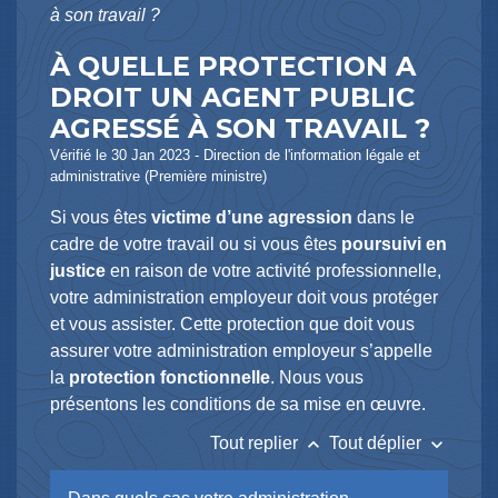
à son travail ?
À QUELLE PROTECTION A
DROIT UN AGENT PUBLIC
AGRESSÉ À SON TRAVAIL ?
Vérifié le 30 Jan 2023 - Direction de l'information légale et
administrative (Première ministre)
Si vous êtes
victime d’une agression
dans le
cadre de votre travail ou si vous êtes
poursuivi en
justice
en raison de votre activité professionnelle,
votre administration employeur doit vous protéger
et vous assister. Cette protection que doit vous
assurer votre administration employeur s’appelle
la
protection fonctionnelle
. Nous vous
présentons les conditions de sa mise en œuvre.
keyboard_arrow_up
keyboard_arrow_down
Tout replier
Tout déplier