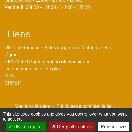
Jeudi: 08h00 - 12h00 / 14h00 - 18h00
Vendredi: 08h00 - 12h00 / 14h00 - 17h00
Liens
Office de tourisme et des congrès de Mulhouse et sa
région
SIVOM de l'Agglomération Mulhousienne
Déplacement vers l'emploi
M2A
GPPEP
Mentions légales
-
Politique de confidentialité
-
Accessibilité
-
Plan du site
-
Gestion des cookies
This site uses cookies and gives you control over what you want
to activate
OK, accept all
Deny all cookies
Personalize
Site créé en partenariat avec Réseau des Communes