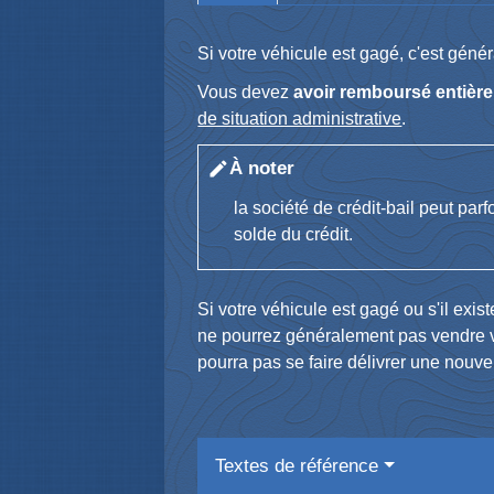
Si votre véhicule est gagé, c'est génér
Vous devez
avoir remboursé entière
de situation administrative
.
À noter
edit
la société de crédit-bail peut par
solde du crédit.
Si votre véhicule est gagé ou s'il exis
ne pourrez généralement pas vendre vo
pourra pas se faire délivrer une nouvel
Textes de référence