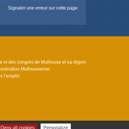
Signaler une erreur sur cette page
me et des congrès de Mulhouse et sa région
omération Mulhousienne
 l'emploi
Deny all cookies
Personalize