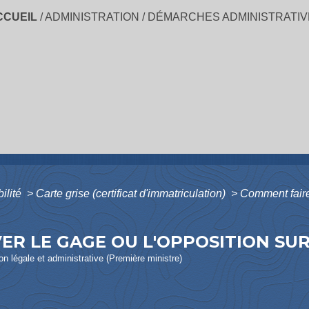
CCUEIL
/
ADMINISTRATION
/
DÉMARCHES ADMINISTRATIV
bilité
>
Carte grise (certificat d'immatriculation)
>
Comment faire 
ER LE GAGE OU L'OPPOSITION SUR
ion légale et administrative (Première ministre)