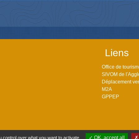
Liens
Office de touris
SIVOM de l'Aggl
Déplacement vers
M2A
GPPEP
 control over what you want to activate
OK, accept all