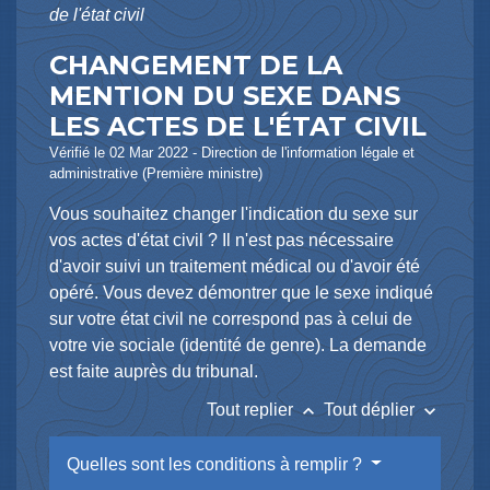
de l'état civil
CHANGEMENT DE LA
MENTION DU SEXE DANS
LES ACTES DE L'ÉTAT CIVIL
Vérifié le 02 Mar 2022 - Direction de l'information légale et
administrative (Première ministre)
Vous souhaitez changer l'indication du sexe sur
vos actes d'état civil ? Il n'est pas nécessaire
d'avoir suivi un traitement médical ou d'avoir été
opéré. Vous devez démontrer que le sexe indiqué
sur votre état civil ne correspond pas à celui de
votre vie sociale (identité de genre). La demande
est faite auprès du tribunal.
keyboard_arrow_up
keyboard_arrow_down
Tout replier
Tout déplier
Quelles sont les conditions à remplir ?