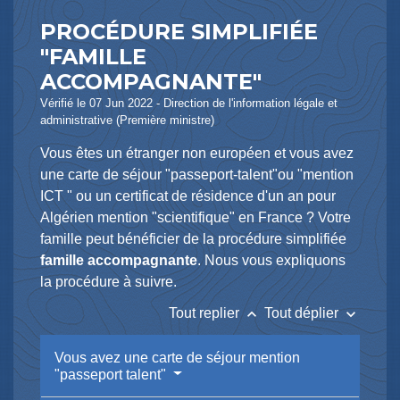
PROCÉDURE SIMPLIFIÉE
"FAMILLE
ACCOMPAGNANTE"
Vérifié le 07 Jun 2022 - Direction de l'information légale et
administrative (Première ministre)
Vous êtes un étranger non européen et vous avez
une carte de séjour "passeport-talent"ou "mention
ICT " ou un certificat de résidence d'un an pour
Algérien mention "scientifique" en France ? Votre
famille peut bénéficier de la procédure simplifiée
famille accompagnante
. Nous vous expliquons
la procédure à suivre.
keyboard_arrow_up
keyboard_arrow_down
Tout replier
Tout déplier
Vous avez une carte de séjour mention
"passeport talent"