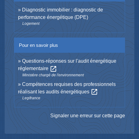
Diagnostic immobilier : diagnostic de
performance énergétique (DPE)
Logement
Pour en savoir plus
Questions-réponses sur l'audit énergétique
open_in_new
réglementaire
Ministère chargé de l'environnement
Compétences requises des professionnels
open_in_new
réalisant les audits énergétiques
Legifrance
Signaler une erreur sur cette page