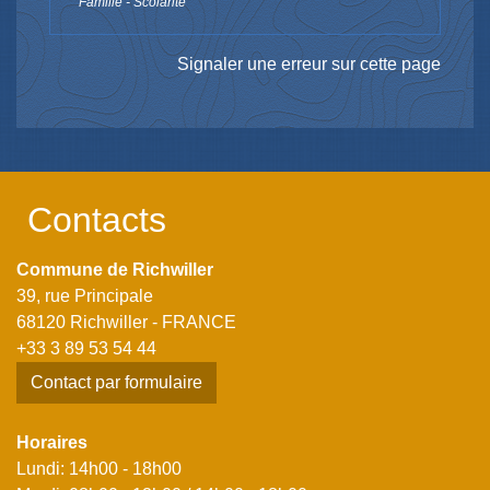
Famille - Scolarité
Signaler une erreur sur cette page
Contacts
Commune de Richwiller
39, rue Principale
68120 Richwiller - FRANCE
+33 3 89 53 54 44
Contact par formulaire
Horaires
Lundi: 14h00 - 18h00