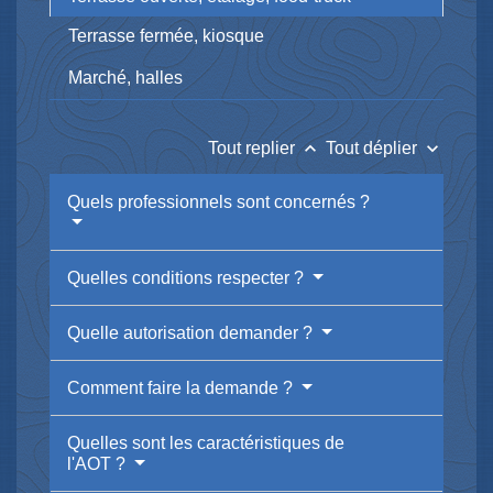
Terrasse fermée, kiosque
Marché, halles
keyboard_arrow_up
keyboard_arrow_down
Tout replier
Tout déplier
Quels professionnels sont concernés ?
Quelles conditions respecter ?
Quelle autorisation demander ?
Comment faire la demande ?
Quelles sont les caractéristiques de
l'AOT ?