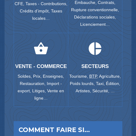
Embauche,
Contrats,
CFE,
Taxes - Contributions,
Rupture conventionnelle,
Crédits d’impôt,
Taxes
Déclarations sociales,
locales…
Licenciement…
shopping_basket
pie_chart
VENTE - COMMERCE
SECTEURS
Soldes,
Prix,
Enseignes,
Tourisme,
BTP
,
Agriculture,
Restauration,
Import -
Poids lourds,
Taxi,
Édition,
export,
Litiges,
Vente en
Artistes,
Sécurité, …
ligne…
COMMENT FAIRE SI…