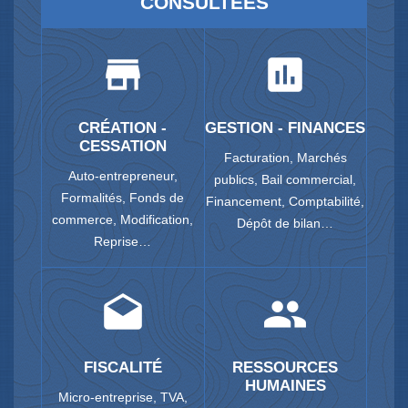
CONSULTÉES
store
assessment
CRÉATION -
GESTION - FINANCES
CESSATION
Facturation,
Marchés
Auto-entrepreneur,
publics,
Bail commercial,
Formalités,
Fonds de
Financement,
Comptabilité,
commerce,
Modification,
Dépôt de bilan…
Reprise…
drafts
people
FISCALITÉ
RESSOURCES
HUMAINES
Micro-entreprise,
TVA,