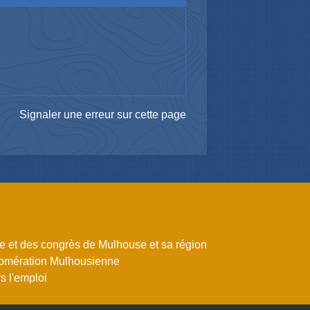
Signaler une erreur sur cette page
me et des congrès de Mulhouse et sa région
omération Mulhousienne
 l'emploi