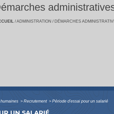
émarches administrative
CCUEIL
/
ADMINISTRATION
/
DÉMARCHES ADMINISTRATIV
 humaines
>
Recrutement
>
Période d'essai pour un salarié
OUR UN SALARIÉ