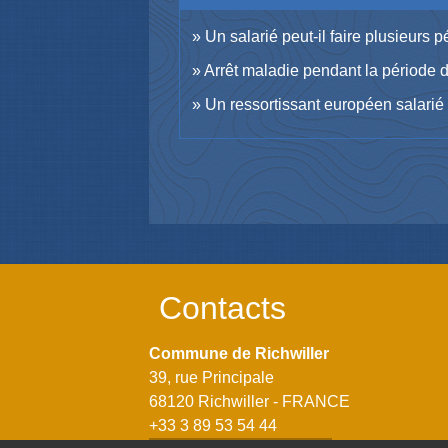
Un salarié peut-il faire plusieurs
Arrêt maladie pendant la période d'
Un ressortissant européen salarié 
Contacts
Commune de Richwiller
39, rue Principale
68120 Richwiller - FRANCE
+33 3 89 53 54 44