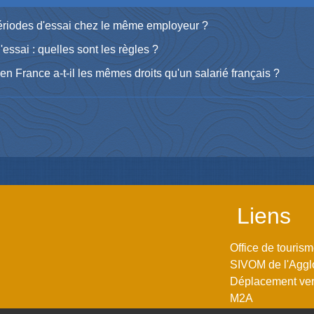
 périodes d'essai chez le même employeur ?
essai : quelles sont les règles ?
en France a-t-il les mêmes droits qu'un salarié français ?
Liens
Office de touris
SIVOM de l'Aggl
Déplacement vers
M2A