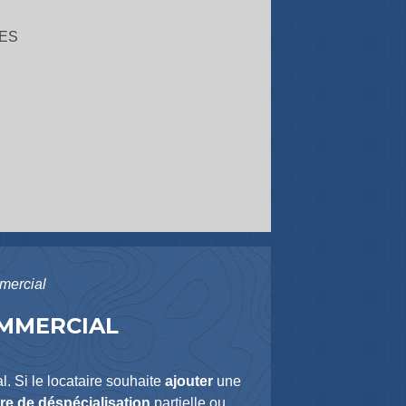
ES
mmercial
OMMERCIAL
. Si le locataire souhaite
ajouter
une
e de déspécialisation
partielle ou