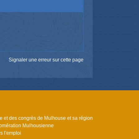
Signaler une erreur sur cette page
me et des congrès de Mulhouse et sa région
omération Mulhousienne
 l'emploi