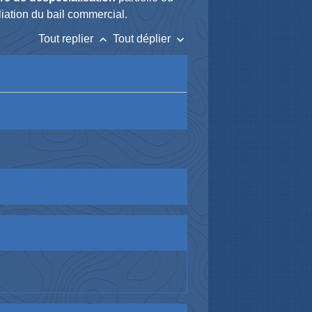
liation du bail commercial.
keyboard_arrow_up
keyboard_arrow_down
Tout replier
Tout déplier