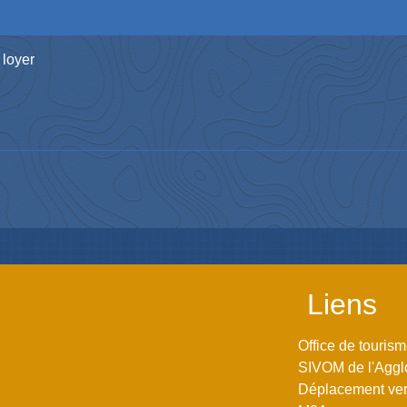
 loyer
Liens
Office de touris
SIVOM de l'Aggl
Déplacement vers