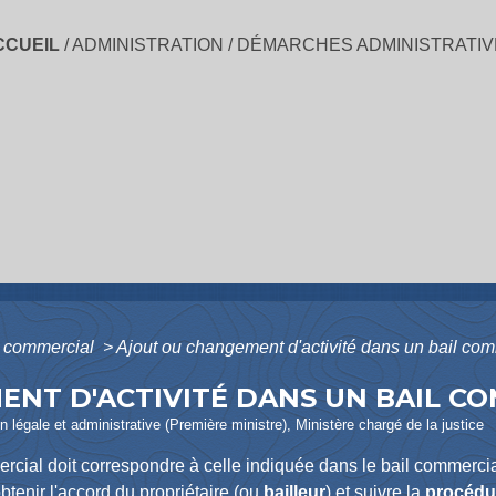
CCUEIL
/
ADMINISTRATION
/
DÉMARCHES ADMINISTRATIV
l commercial
>
Ajout ou changement d'activité dans un bail co
NT D'ACTIVITÉ DANS UN BAIL C
ion légale et administrative (Première ministre), Ministère chargé de la justice
rcial doit correspondre à celle indiquée dans le bail commercial
t obtenir l'accord du propriétaire (ou
bailleur
) et suivre la
procédur