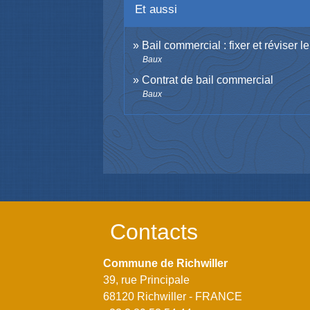
Et aussi
Bail commercial : fixer et réviser le
Baux
Contrat de bail commercial
Baux
Contacts
Commune de Richwiller
39, rue Principale
68120 Richwiller - FRANCE