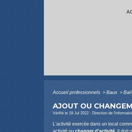
A
Accueil professionnels
>
Baux
>
Bai
AJOUT OU CHANGEME
Vérifié le 19 Jul 2022 - Direction de l'informat
L'activité exercée dans un local comme
activité ou
changer
d'activité
, il doi