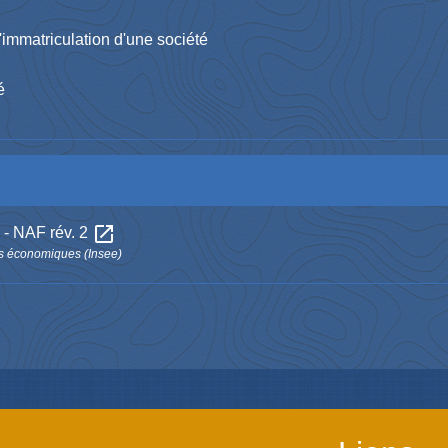
d'immatriculation d'une société
é
open_in_new
 - NAF rév. 2
udes économiques (Insee)