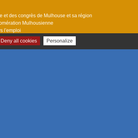
me et des congrès de Mulhouse et sa région
omération Mulhousienne
 l'emploi
Deny all cookies
Personalize
estion des cookies