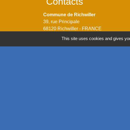
Contacts
Commune de Richwiller
39, rue Principale
68120 Richwiller - FRANCE
+33 3 89 53 54 44
This site uses cookies and gives you
Contact par formulaire
Horaires
Lundi: 14h00 - 18h00
Mardi: 08h00 - 12h00 / 14h00 - 18h00
Mercredi: 08h00 - 12h00 / 14h00 - 18h00
Jeudi: 08h00 - 12h00 / 14h00 - 18h00
Vendredi: 08h00 - 12h00 / 14h00 - 17h00
Mentions légales