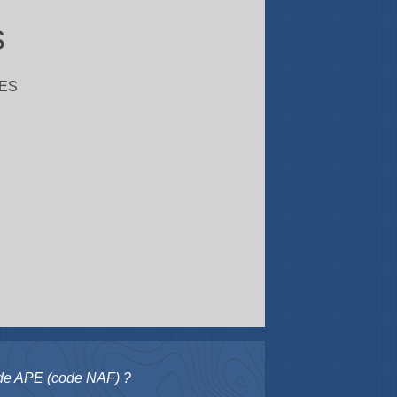
s
ES
ode APE (code NAF) ?