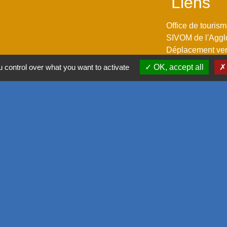
Liens
Office de touris
SIVOM de l'Aggl
Déplacement vers
M2A
 control over what you want to activate
OK, accept all
GPPEP
-
Politique de confidentialité
-
Accessibilité
-
Plan du site
-
G