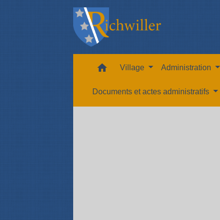
home
Village
Administration
Documents et actes administratifs