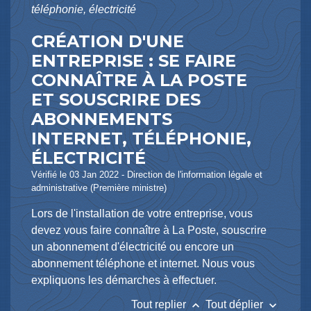
téléphonie, électricité
CRÉATION D'UNE
ENTREPRISE : SE FAIRE
CONNAÎTRE À LA POSTE
ET SOUSCRIRE DES
ABONNEMENTS
INTERNET, TÉLÉPHONIE,
ÉLECTRICITÉ
Vérifié le 03 Jan 2022 - Direction de l'information légale et
administrative (Première ministre)
Lors de l'installation de votre entreprise, vous
devez vous faire connaître à La Poste, souscrire
un abonnement d'électricité ou encore un
abonnement téléphone et internet. Nous vous
expliquons les démarches à effectuer.
keyboard_arrow_up
keyboard_arrow_down
Tout replier
Tout déplier