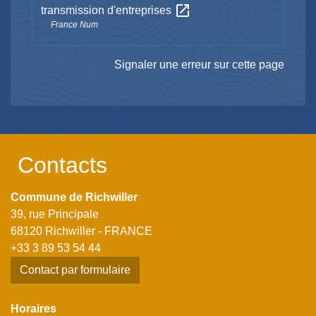
open_in_new
transmission d'entreprises
France Num
Signaler une erreur sur cette page
Contacts
Commune de Richwiller
39, rue Principale
68120 Richwiller - FRANCE
+33 3 89 53 54 44
Contact par formulaire
Horaires