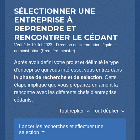
SÉLECTIONNER UNE
ENTREPRISE À
REPRENDRE ET
RENCONTRER LE CÉDANT
Vérifié le 19 Jul 2023 - Direction de l'information légale et
administrative (Première ministre)
Après avoir défini votre projet et délimité le type
d'entreprise qui vous intéresse, vous entrez dans
la
phase de recherche et de sélection
. Cette
étape implique que vous prépariez en amont la
rencontre avec les différents chefs d'entreprise
cédants.
keyboard_arrow_up
keyboard_arrow_down
Tout replier
Tout déplier
Lancer les recherches et effectuer une
sélection