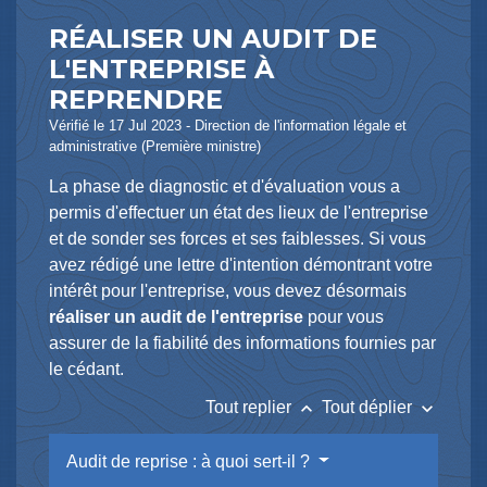
RÉALISER UN AUDIT DE
L'ENTREPRISE À
REPRENDRE
Vérifié le 17 Jul 2023 - Direction de l'information légale et
administrative (Première ministre)
La phase de diagnostic et d'évaluation vous a
permis d'effectuer un état des lieux de l'entreprise
et de sonder ses forces et ses faiblesses. Si vous
avez rédigé une lettre d'intention démontrant votre
intérêt pour l'entreprise, vous devez désormais
réaliser un audit de l'entreprise
pour vous
assurer de la fiabilité des informations fournies par
le cédant.
keyboard_arrow_up
keyboard_arrow_down
Tout replier
Tout déplier
Audit de reprise : à quoi sert-il ?