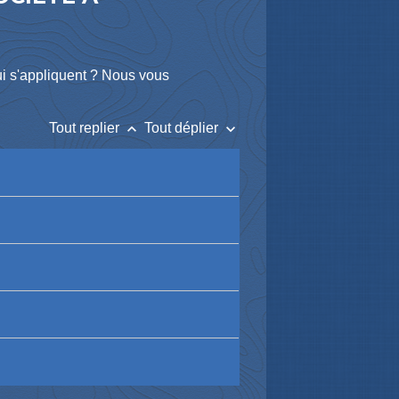
ui s'appliquent ? Nous vous
keyboard_arrow_up
keyboard_arrow_down
Tout replier
Tout déplier