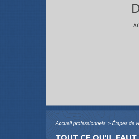
D
A
Accueil professionnels
>
Étapes de v
TOUT CE QU'IL FAUT