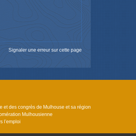
Signaler une erreur sur cette page
me et des congrès de Mulhouse et sa région
omération Mulhousienne
 l'emploi