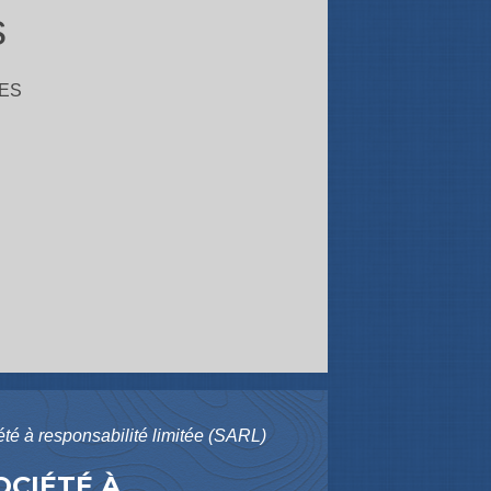
s
ES
ciété à responsabilité limitée (SARL)
OCIÉTÉ À