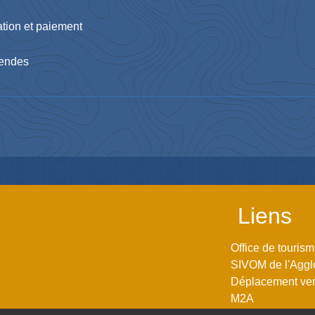
ration et paiement
dendes
Liens
Office de touris
SIVOM de l'Aggl
Déplacement vers
M2A