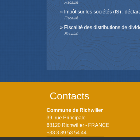
Fiscalité
Impôt sur les sociétés (IS) : décla
Fiscalité
Fiscalité des distributions de divi
Fiscalité
Contacts
Commune de Richwiller
39, rue Principale
68120 Richwiller - FRANCE
+33 3 89 53 54 44