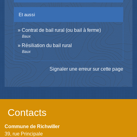
Et aussi
Contrat de bail rural (ou bail à ferme)
Baux
Résiliation du bail rural
Baux
Signaler une erreur sur cette page
Contacts
Commune de Richwiller
39, rue Principale